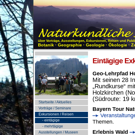
über Vorträge, Ausstellungen, Exkursionen, Reisen und Pub
Botanik · Geographie · Geologie · Ökologie · Z
Eintägige Ex
Geo-Lehrpfad Ho
Mit seinen 28 In
„Rundkurse“ mi
Holzkirchen (N
(Südroute: 19 
Startseite / Aktuelles
Vorträge / Seminare
Bayern Tour Nat
Exkursionen / Reisen
Veranstaltung
- eintägige
Themen.
- mehrtägige
Erlebnis Wald
Ausstellungen / Museen