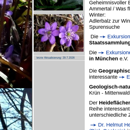
Geheimnisvoller B
Ammertal /
Was f
Winter:
Adlerbalz zur Wint
Spurensuche
Die
Exkursio
Staatssammlung
Die
Exkursio
in München
e.V.
letzte Aktualisierung:
29.7.2026
Die
Geographisc
interessante
E
Geologisch-nat
Krün - Mittenwald
Der
Heidefläche
Reihe interessan
unterschiedliche 
Dr. Helmut He