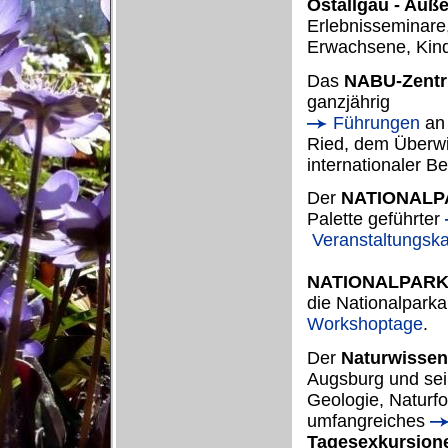
Ostallgäu - Auße
Erlebnisseminar
Erwachsene, Kind
Das
NABU-Zentr
ganzjährig
Führungen
an
Ried, dem Überwi
internationaler B
Der
NATIONAL
Palette geführter
Veranstaltungska
NATIONALPAR
die Nationalpark
Workshoptage
.
Der
Naturwissens
Augsburg und sei
Geologie, Naturfo
umfangreiches
Tagesexkursion