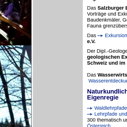
Das
Salzburger
Vorträge und Exk
Baudenkmäler, Ge
Fauna grenzübers
Das
Exkursio
e.V.
Der Dipl.-Geologe
geologischen Ex
Schweiz und im 
Das
Wasserwirt
Wasserentdecku
Naturkundlich
Eigenregie
Waldlehrpfade
Lehrpfade und
300 thematisch u
Österreich