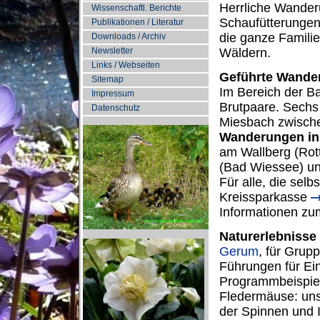
Herrliche Wanderu
Wissenschaftl. Berichte
Schaufütterungen 
Publikationen / Literatur
die ganze Familie
Downloads / Archiv
Newsletter
Wäldern.
Links / Webseiten
G
eführte Wander
Sitemap
Im Bereich der Ba
Impressum
Brutpaare. Sechs
Datenschutz
Miesbach zwische
Wanderungen in 
am Wallberg (Rott
(Bad Wiessee) und
Für alle, die sel
Kreissparkasse
Informationen zu
Naturerlebniss
Gerum
, für Grup
Führungen für Ei
Programmbeispie
Fledermäuse: uns
der Spinnen und I