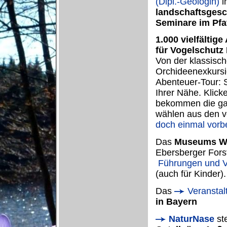
(Dipl.-Geologin)
i
landschaftsgesc
Seminare im Pfa
1.000 vielfältig
für Vogelschutz
Von der klassisc
Orchideenexkursio
Abenteuer-Tour: S
Ihrer Nähe. Klick
bekommen die ganz
wählen aus den v
doch einmal vorbe
Das
Museums Wa
Ebersberger Forst
Führungen und V
(auch für Kinder).
Das
Veransta
in Bayern
NaturNase
ste