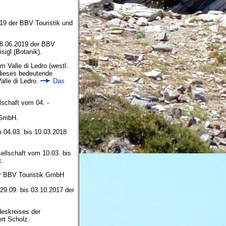
19 der BBV Touristik und
08.06.2019 der BBV
sigl (Botanik).
m Valle di Ledro (westl.
 dieses bedeutende
alle di Ledro.
Das
schaft vom 04. -
 GmbH.
m 04.03. bis 10.03.2018
llschaft vom 10.03. bis
k.
er BBV Touristik GmbH
29.09. bis 03.10.2017 der
deskreises der
rt Scholz.