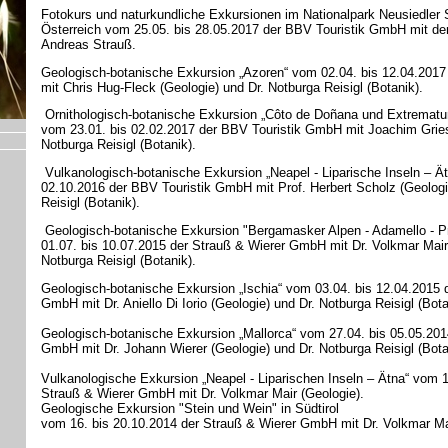
Fotokurs und naturkundliche Exkursionen im Nationalpark Neusiedler 
Österreich vom 25.05. bis 28.05.2017 der BBV Touristik GmbH mit de
Andreas Strauß.
Geologisch-botanische Exkursion „Azoren“ vom 02.04. bis 12.04.201
mit Chris Hug-Fleck (Geologie) und Dr. Notburga Reisigl (Botanik).
Ornithologisch-botanische Exkursion „Côto de Doñana und Extrematu
vom 23.01. bis 02.02.2017 der BBV Touristik GmbH mit Joachim Griesi
Notburga Reisigl (Botanik).
Vulkanologisch-botanische Exkursion „Neapel - Liparische Inseln – Ät
02.10.2016 der BBV Touristik GmbH mit Prof. Herbert Scholz (Geologi
Reisigl (Botanik).
Geologisch-botanische Exkursion "Bergamasker Alpen - Adamello - Pr
01.07. bis 10.07.2015 der Strauß & Wierer GmbH mit Dr. Volkmar Mair 
Notburga Reisigl (Botanik).
Geologisch-botanische Exkursion „Ischia“ vom 03.04. bis 12.04.2015 
GmbH mit Dr. Aniello Di Iorio (Geologie) und Dr. Notburga Reisigl (Bota
Geologisch-botanische Exkursion „Mallorca“ vom 27.04. bis 05.05.201
GmbH mit Dr. Johann Wierer (Geologie) und Dr. Notburga Reisigl (Bo
Vulkanologische Exkursion „Neapel - Liparischen Inseln – Ätna“ vom 1
Strauß & Wierer GmbH mit Dr. Volkmar Mair (Geologie).
Geologische Exkursion "Stein und Wein" in Südtirol
vom 16. bis 20.10.2014 der Strauß & Wierer GmbH mit Dr. Volkmar Ma