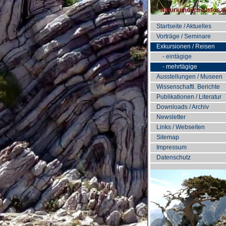
Startseite / Aktuelles
Vorträge / Seminare
Exkursionen / Reisen
- eintägige
- mehrtägige
Ausstellungen / Museen
Wissenschaftl. Berichte
Publikationen / Literatur
Downloads / Archiv
Newsletter
Links / Webseiten
Sitemap
Impressum
Datenschutz