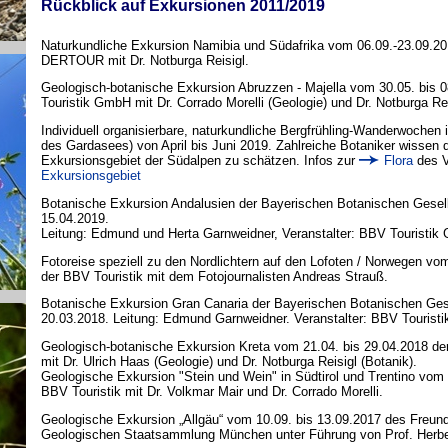
Rückblick auf Exkursionen 2011/2019
Naturkundliche Exkursion Namibia und Südafrika vom 06.09.-23.09.20
DERTOUR mit Dr. Notburga Reisigl.
Geologisch-botanische Exkursion Abruzzen - Majella vom 30.05. bis 
Touristik GmbH mit Dr. Corrado Morelli (Geologie) und Dr. Notburga Rei
Individuell organisierbare, naturkundliche Bergfrühling-Wanderwochen i
des Gardasees) von April bis Juni 2019. Zahlreiche Botaniker wissen
Exkursionsgebiet der Südalpen zu schätzen. Infos zur
Flora
des V
Exkursionsgebiet
Botanische Exkursion Andalusien der Bayerischen Botanischen Gesell
15.04.2019.
Leitung: Edmund und Herta Garnweidner, Veranstalter: BBV Touristik
Fotoreise speziell zu den Nordlichtern auf den Lofoten / Norwegen vo
der BBV Touristik mit dem Fotojournalisten Andreas Strauß.
Botanische Exkursion Gran Canaria der Bayerischen Botanischen Gese
20.03.2018. Leitung: Edmund Garnweidner. Veranstalter: BBV Touristi
Geologisch-botanische Exkursion Kreta vom 21.04. bis 29.04.2018 d
mit Dr. Ulrich Haas (Geologie) und Dr. Notburga Reisigl (Botanik).
Geologische Exkursion "Stein und Wein" in Südtirol und Trentino vom 
BBV Touristik mit Dr. Volkmar Mair und Dr. Corrado Morelli.
Geologische Exkursion „Allgäu“ vom 10.09. bis 13.09.2017 des Freun
Geologischen Staatsammlung München unter Führung von Prof. Herbe