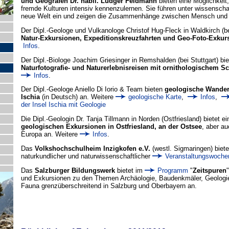
und Geografen Dr. habil. Ludger Feldmann
bieten eine Möglichkeit
fremde Kulturen intensiv kennenzulernen. Sie führen unter wissenschaft
neue Welt ein und zeigen die Zusammenhänge zwischen Mensch und 
Der Dipl.-Geologe und Vulkanologe Christof Hug-Fleck in Waldkirch (bei
Natur-Exkursionen, Expeditionskreuzfahrten und Geo-Foto-Exkur
Infos
.
Der Dipl.-Biologe Joachim Griesinger in Remshalden (bei Stuttgart) bie
Naturfotografie- und Naturerlebnisreisen mit ornithologischem S
Infos
.
Der Dipl.-Geologe Aniello Di Iorio & Team bieten
geologische Wander
Ischia
(in Deutsch) an. Weitere
geologische Karte
,
Infos
,
der Insel Ischia mit Geologie
Die Dipl.-Geologin Dr. Tanja Tillmann in Norden (Ostfriesland) bietet e
geologischen Exkursionen in Ostfriesland, an der Ostsee
, aber au
Europa an. Weitere
Infos
.
Das
Volkshochschulheim Inzigkofen e.V.
(westl. Sigmaringen) biete
naturkundlicher und naturwissenschaftlicher
Veranstaltungswoche
Das
Salzburger Bildungswerk
bietet im
Programm
"
Zeitspuren
und Exkursionen zu den Themen Archäologie, Baudenkmäler, Geologie
Fauna grenzüberschreitend in Salzburg und Oberbayern an.