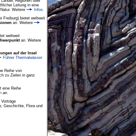
, Länder, Regionen oder
licher Leitung in eine
Natur. Weitere
Infos
.
 Freiburg) bietet weltweit
sionen
an. Weitere
tet weltweit
chwerpunkt
an. Weitere
ungen auf
der Insel
Führer Thermalwässer
ine Reihe von
ch zu Zielen in ganz
t eine Reihe
n
an.
" Vorträge
, Geschichte, Flora und