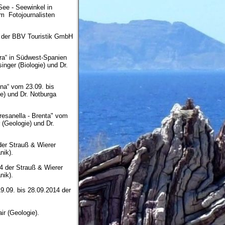
See - Seewinkel in
m Fotojournalisten
7 der BBV Touristik GmbH
ra“ in Südwest-Spanien
nger (Biologie) und Dr.
na“ vom 23.09. bis
e) und Dr. Notburga
esanella - Brenta" vom
(Geologie) und Dr.
der Strauß & Wierer
nik).
4 der Strauß & Wierer
tanik).
9.09. bis 28.09.2014 der
ir (Geologie).