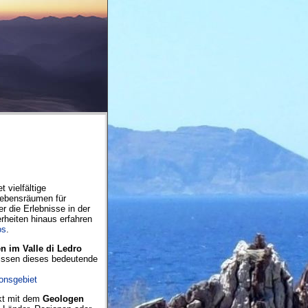
 vielfältige
Lebensräumen für
r die Erlebnisse in der
heiten hinaus erfahren
os
.
 im Valle di Ledro
wissen dieses bedeutende
onsgebiet
nkt mit dem
Geologen