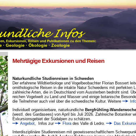
gen, Exkursionen, Reisen und Publikationen zu den Themen:
 · Geologie · Ökologie · Zoologie
Mehrtägige Exkursionen und Reisen
Naturkundliche Studienreisen in Schweden
Der erfahrene Wildtierbiologe und Vogelbeobachter Florian Bossert leitet
ornithologische Reisen in die intakte Natur Schwedens mit perfekten 
zahlreiche Arten, die in Deutschland vom Aussterben bedroht sind. Übe
reichen Vogelwelt zu Land und Wasser und einige botanische Besonder
die Teilnehmer auch viel über die schwedische Kultur. Weitere
Inf
Individuell organisierbare, naturkundliche
Bergfrühling-Wanderwochen
(westl. des Gardasees) von April bis Juli 2026. Zahlreiche Botaniker 
Exkursionsgebiet der Südalpen zu schätzen.
Angebot
, Infos zur
Flora
des Valle di Ledro.
Das Exkursi
Interdisziplinäre Studienreisen mit geowissenschaftlichem Schwerpu